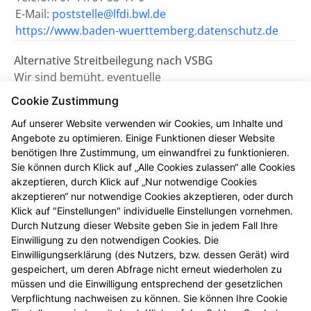
E-Mail:
poststelle@lfdi.bwl.de
https://www.baden-wuerttemberg.datenschutz.de
Alternative Streitbeilegung nach VSBG
Wir sind bemüht, eventuelle
Meinungsverschiedenheiten aus unserem Vertrag
Cookie Zustimmung
einvernehmlich beizulegen. Uns erreichen Sie dazu
Auf unserer Website verwenden wir Cookies, um Inhalte und
auch per E-Mail unter
stadt-
Angebote zu optimieren. Einige Funktionen dieser Website
apotheke.boennigheim@t-online.de
.
benötigen Ihre Zustimmung, um einwandfrei zu funktionieren.
Sie können durch Klick auf „Alle Cookies zulassen“ alle Cookies
Wir nehmen nicht an einem
akzeptieren, durch Klick auf „Nur notwendige Cookies
Streitbeilegungsverfahren vor einer
akzeptieren“ nur notwendige Cookies akzeptieren, oder durch
Verbraucherschlichtungsstelle teil.
Klick auf "Einstellungen" individuelle Einstellungen vornehmen.
Durch Nutzung dieser Website geben Sie in jedem Fall Ihre
Einwilligung zu den notwendigen Cookies. Die
Zuständig ist die Universalschlichtungsstelle des
Einwilligungserklärung (des Nutzers, bzw. dessen Gerät) wird
Zentrums für Schlichtung e.V., Straßburger Straße 8,
gespeichert, um deren Abfrage nicht erneut wiederholen zu
77694 Kehl am Rhein (
https://www.verbraucher-
müssen und die Einwilligung entsprechend der gesetzlichen
schlichter.de
).
Verpflichtung nachweisen zu können. Sie können Ihre Cookie