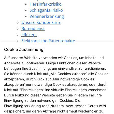
Herzinfarktrisiko
Schlaganfallrisiko
Venenerkrankung
Unsere Kundenkarte
Botendienst
eRezept
Elektronische Patientenakte
Pharmazeutische Dienstleistungen
Cookie Zustimmung
Angebote
Auf unserer Website verwenden wir Cookies, um Inhalte und
SPARezept
Angebote zu optimieren. Einige Funktionen dieser Website
Produkt des Monats
benötigen Ihre Zustimmung, um einwandfrei zu funktionieren.
LINDA Gewinnspiel
Sie können durch Klick auf „Alle Cookies zulassen“ alle Cookies
LINDA Aktion
akzeptieren, durch Klick auf „Nur notwendige Cookies
Die LINDA Eigenmarke
akzeptieren“ nur notwendige Cookies akzeptieren, oder durch
Gesundheitsthemen
Klick auf "Einstellungen" individuelle Einstellungen vornehmen.
Durch Nutzung dieser Website geben Sie in jedem Fall Ihre
LINDA Coupons
Einwilligung zu den notwendigen Cookies. Die
LINDANI Coupons
Einwilligungserklärung (des Nutzers, bzw. dessen Gerät) wird
LINDA Medien
gespeichert, um deren Abfrage nicht erneut wiederholen zu