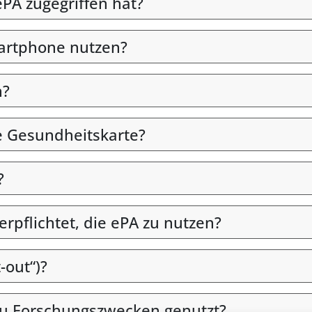
PA zugegriffen hat?
martphone nutzen?
n?
e Gesundheitskarte?
?
verpflichtet, die ePA zu nutzen?
-out“)?
u Forschungszwecken genutzt?