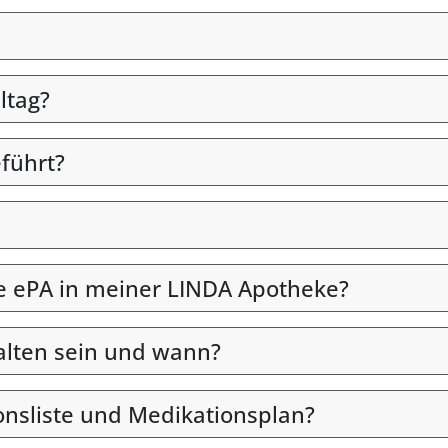
ltag?
eführt?
die ePA in meiner LINDA Apotheke?
alten sein und wann?
onsliste und Medikationsplan?